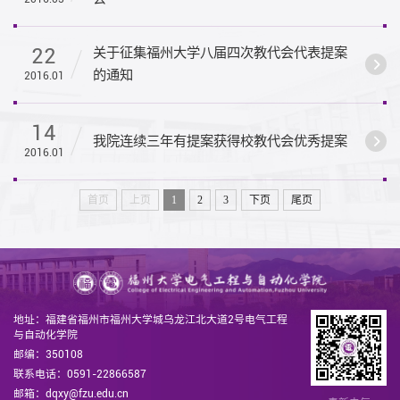
22
关于征集福州大学八届四次教代会代表提案
的通知
2016.01
14
我院连续三年有提案获得校教代会优秀提案
2016.01
首页
上页
1
2
3
下页
尾页
地址：福建省福州市福州大学城乌龙江北大道2号电气工程
与自动化学院
邮编：350108
联系电话：0591-22866587
邮箱：dqxy@fzu.edu.cn