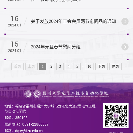
16
关于发放2024年工会会员两节慰问品的通知
2024.01
15
2024年元旦春节慰问分组
2024.01
...
首页
上页
1
2
3
4
5
10
下页
尾页
地址：福建省福州市福州大学城乌龙江北大道2号电气工程
与自动化学院
邮编：350108
联系电话：0591-22866587
邮箱：dqxy@fzu.edu.cn