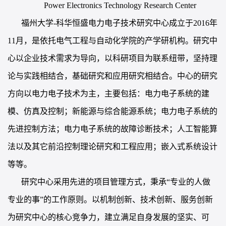
Power Electronics Technology Research Center
福州大学-科华恒盛电力电子技术研究中心成立于2016年
11月，是依托电气工程与自动化学院的产学研机构。研究中
心以
企业技术需求
为导向
，以科研项目为
联系
纽带
，
坚持理
论与实践相结合
，
基础研究和应用研究相结合
。
中心的研究
方向以电力电子技术为主，主要包括：
电力电子系统的建
模、仿真及控制；
新能源与综合能源系统；
电力电子系统的
先进控制
方
法；
电力电子系统的故障诊断技术；人工智能算
法以及其它前沿控制理论研究和工程应用；嵌入式系统设计
等等
。
研究
中心采用先进的项目管理方式，秉承“专业的人做
专业的事”的工作原则。以机制创新、技术创新、服务创新
为研
究
中心的核心竞争力，建立满足自身发展的坚实、可