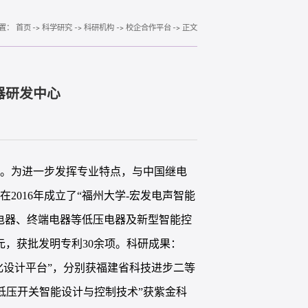
置：
首页
->
科学研究
->
科研机构
->
校企合作平台
->
正文
器研发中心
势。为进一步发挥专业特点，与中国继电
016年成立了“福州大学-宏发电声智能
电器、终端电器等低压电器及新型智能控
元，获批发明专利30余项。科研成果：
化设计平台”，分别获福建省科技进步二等
“低压开关智能设计与控制技术”获紫金科