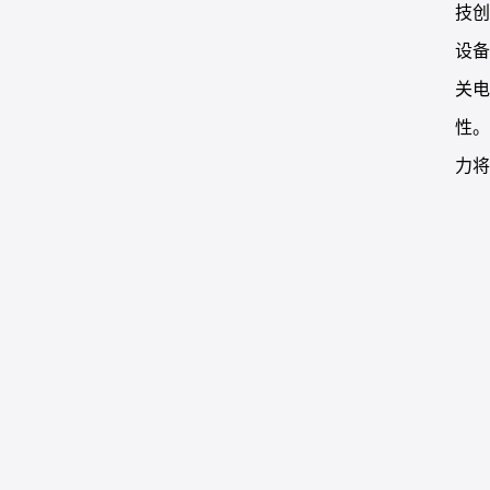
技创
设
关
性
力