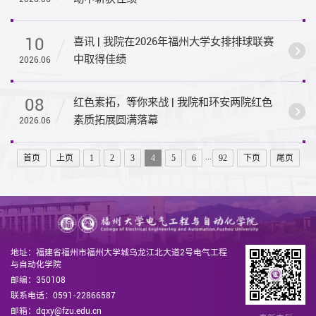
10
喜讯 | 我院在2026年福州大学女排排球联赛
中取得佳绩
2026.06
08
红色素拓，等你来战 | 我院和环安两院红色
素质拓展圆满落幕
2026.06
...
首页
上页
1
2
3
4
5
6
92
下页
尾页
地址：福建省福州市福州大学城乌龙江北大道2号电气工程
与自动化学院
邮编：350108
联系电话：0591-22866587
邮箱：dqxy@fzu.edu.cn