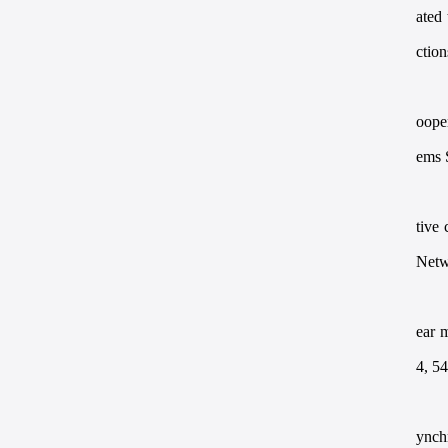
ated
ctio
ooper
ems 
tive
Netw
ear 
4, 5
ynch