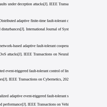
faults under deception attacks[J]. IEEE Transa
ributed adaptive finite-time fault-tolerant c
disturbances[J]. International Journal of Syst
twork-based adaptive fault-tolerant coopera
d DoS attacks[J]. IEEE Transactions on Neural
event-triggered fault-tolerant control of lin
ies[J]. IEEE Transactions on Cybernetics, 202
zed adaptive event-triggered fault-tolerant s
ed performance[J]. IEEE Transactions on Vehi