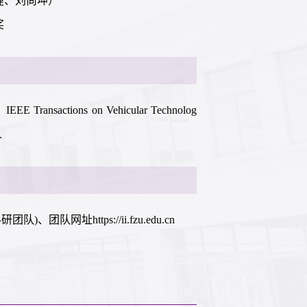
黄捷、刘尚坤）
奖
IEEE Transactions on Vehicular Technolog
人
址https://ii.fzu.edu.cn