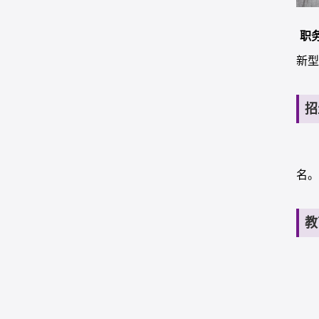
职
新
招
名
教