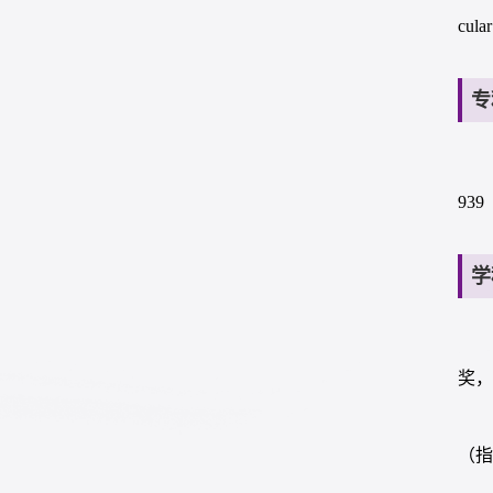
cula
专
939
学
奖
（