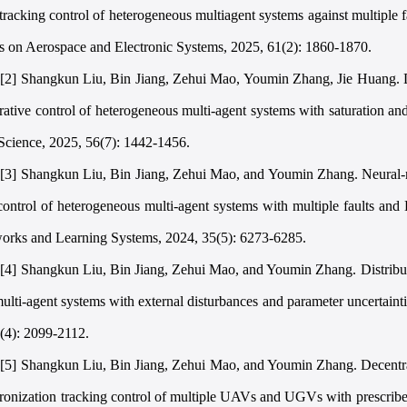
 tracking control of heterogeneous multiagent systems against multiple 
ns on Aerospace and Electronic Systems, 2025, 61(2): 1860-1870.
[2] Shangkun Liu, Bin Jiang, Zehui Mao, Youmin Zhang, Jie Huang. Dist
ative control of heterogeneous multi-agent systems with saturation and 
Science, 2025, 56(7): 1442-1456.
[3] Shangkun Liu, Bin Jiang, Zehui Mao, and Youmin Zhang. Neural-ne
 control of heterogeneous multi-agent systems with multiple faults an
orks and Learning Systems, 2024, 35(5): 6273-6285.
[4] Shangkun Liu, Bin Jiang, Zehui Mao, and Youmin Zhang. Distributed 
multi-agent systems with external disturbances and parameter uncertaint
4(4): 2099-2112.
[5] Shangkun Liu, Bin Jiang, Zehui Mao, and Youmin Zhang. Decentrali
ronization tracking control of multiple UAVs and UGVs with prescrib