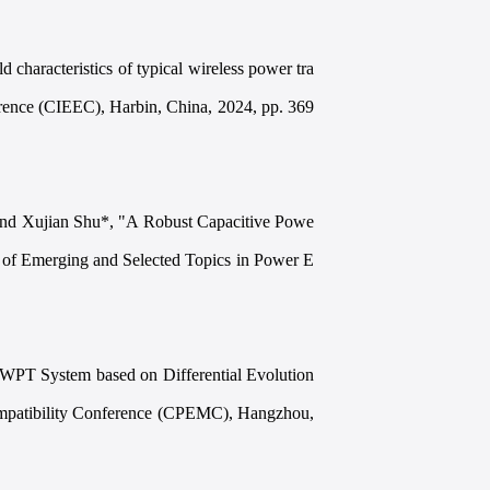
characteristics of typical wireless power tra
erence (CIEEC), Harbin, China, 2024, pp. 369
and Xujian Shu*, "A Robust Capacitive Powe
l of Emerging and Selected Topics in Power E
-WPT System based on Differential Evolution
mpatibility Conference (CPEMC), Hangzhou,