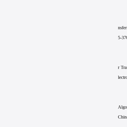
nsfe
5-37
r Tr
lectr
Algo
Chin