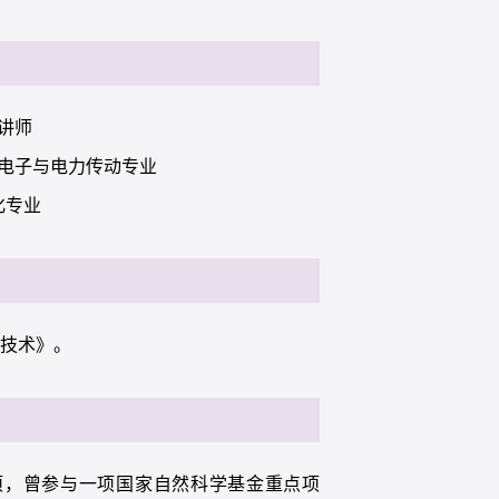
系讲师
电力电子与电力传动专业
化专业
输技术》。
项，曾参与一项国家自然科学基金重点项