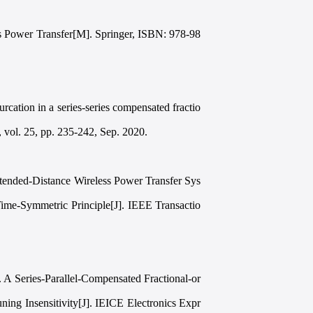
s Power Transfer[M]. Springer, ISBN: 978-98
ation in a series-series compensated fractio
, vol. 25, pp. 235-242, Sep. 2020.
ended-Distance Wireless Power Transfer Sys
Time-Symmetric Principle[J]. IEEE Transactio
A Series-Parallel-Compensated Fractional-or
ing Insensitivity[J]. IEICE Electronics Expr