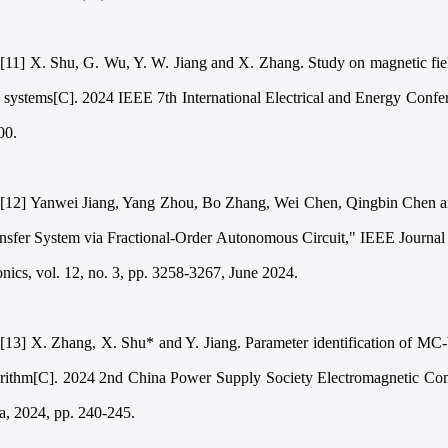
[11] X. Shu, G. Wu, Y. W. Jiang and X. Zhang. Study on magnetic field 
r systems[C]. 2024 IEEE 7th International Electrical and Energy Conf
00.
[12] Yanwei Jiang, Yang Zhou, Bo Zhang, Wei Chen, Qingbin Chen 
ansfer System via Fractional-Order Autonomous Circuit," IEEE Journa
onics, vol. 12, no. 3, pp. 3258-3267, June 2024.
[13] X. Zhang, X. Shu* and Y. Jiang. Parameter identification of MC
rithm[C]. 2024 2nd China Power Supply Society Electromagnetic Co
a, 2024, pp. 240-245.
。。。。