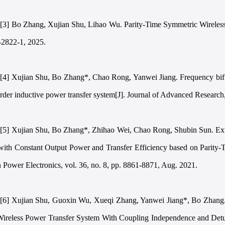
[3] Bo Zhang, Xujian Shu, Lihao Wu. Parity-Time Symmetric Wireles
-2822-1, 2025.
[4] Xujian Shu, Bo Zhang*, Chao Rong, Yanwei Jiang. Frequency bifurc
order inductive power transfer system[J]. Journal of Advanced Research
[5] Xujian Shu, Bo Zhang*, Zhihao Wei, Chao Rong, Shubin Sun. Ext
with Constant Output Power and Transfer Efficiency based on Parity-
n Power Electronics, vol. 36, no. 8, pp. 8861-8871, Aug. 2021.
[6] Xujian Shu, Guoxin Wu, Xueqi Zhang, Yanwei Jiang*, Bo Zhang. 
Wireless Power Transfer System With Coupling Independence and Detun