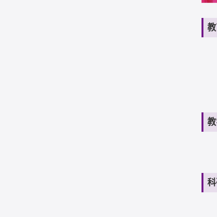
教
教
科