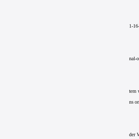
1-16
nal-
tem 
ns o
der 