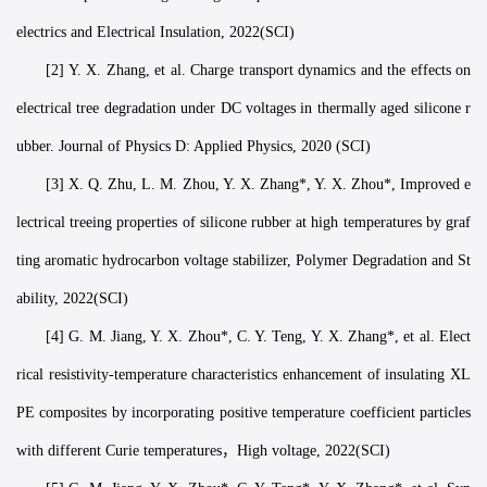
electrics and Electrical Insulation, 2022(SCI)
[2] Y. X. Zhang, et al. Charge transport dynamics and the effects on
electrical tree degradation under DC voltages in thermally aged silicone r
ubber. Journal of Physics D: Applied Physics, 2020 (SCI)
[3] X. Q. Zhu, L. M. Zhou, Y. X. Zhang*, Y. X. Zhou*, Improved e
lectrical treeing properties of silicone rubber at high temperatures by graf
ting aromatic hydrocarbon voltage stabilizer, Polymer Degradation and St
ability, 2022(SCI)
[4] G. M. Jiang, Y. X. Zhou*, C. Y. Teng, Y. X. Zhang*, et al. Elect
rical resistivity-temperature characteristics enhancement of insulating XL
PE composites by incorporating positive temperature coefficient particles
with different Curie temperatures，High voltage, 2022(SCI)