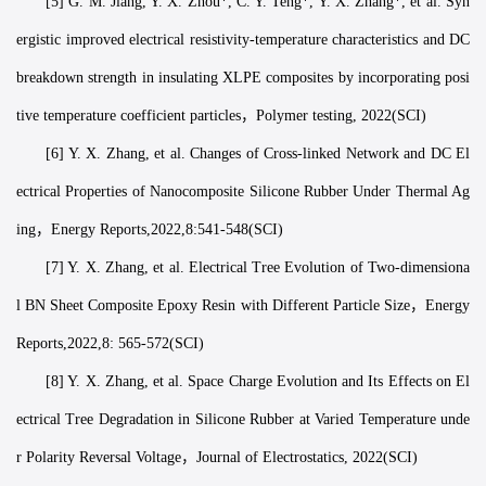
[5] G. M. Jiang, Y. X. Zhou*, C. Y. Teng*, Y. X. Zhang*, et al. Syn
ergistic improved electrical resistivity-temperature characteristics and DC
breakdown strength in insulating XLPE composites by incorporating posi
tive temperature coefficient particles，Polymer testing, 2022(SCI)
[6] Y. X. Zhang, et al. Changes of Cross-linked Network and DC El
ectrical Properties of Nanocomposite Silicone Rubber Under Thermal Ag
ing，Energy Reports,2022,8:541-548(SCI)
[7] Y. X. Zhang, et al. Electrical Tree Evolution of Two-dimensiona
l BN Sheet Composite Epoxy Resin with Different Particle Size，Energy
Reports,2022,8: 565-572(SCI)
[8] Y. X. Zhang, et al. Space Charge Evolution and Its Effects on El
ectrical Tree Degradation in Silicone Rubber at Varied Temperature unde
r Polarity Reversal Voltage，Journal of Electrostatics, 2022(SCI)