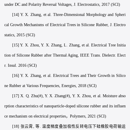
under DC and Polarity Reversal Voltages, J. Electrostatics, 2017 (SCI)
[14] Y. X. Zhang, et al. Three-Dimensional Morphology and Spheri
cal Growth Mechanisms of Electrical Trees in Silicone Rubber, J. Electro
statics, 2015 (SCI)
[15] Y. X. Zhou, Y. X. Zhang, L. Zhang, et al. Electrical Tree Initia
tion of Silicone Rubber after Thermal Aging, IEEE Trans. Dielectr. Elect
r. Insul. 2016 (SCI)
[16] Y. X. Zhang, et al. Electrical Trees and Their Growth in Silico
ne Rubber at Various Frequencies, Energies, 2018 (SCI)
[17] X. Q. Zhu(#), Y. X. Zhang(#), Y. X. Zhou, et al. Moisture abso
rption characteristics of nanoparticle-doped silicone rubber and its influen
ce mechanism on electrical properties，Polymers, 2021 (SCI)
[18] 张云霄, 等. 温度梯度叠加极性反转电压下硅橡胶电荷输运