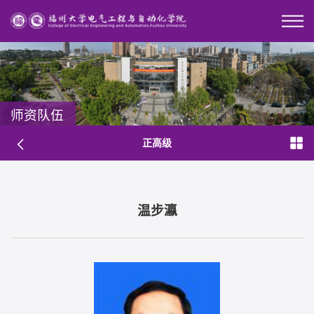
师资队伍
正高级
温步瀛