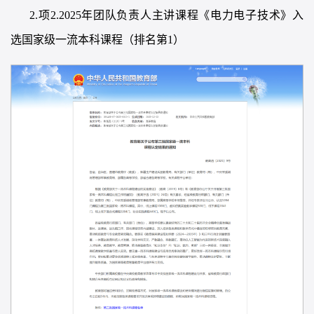
2.项2.2025年团队负责人主讲课程《电力电子技术》入
选国家级一流本科课程（排名第1）