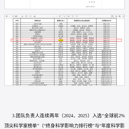
3.团队负责人连续两年（2024、2025）入选“全球前2%
顶尖科学家榜单”（“终身科学影响力排行榜”与“年度科学影