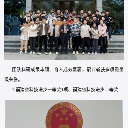
团队科研成果丰硕、育人成效显著，累计斩获多项重量
级荣誉。
1.
福建省科技进步一等奖
1项、福建省科技进步二等奖