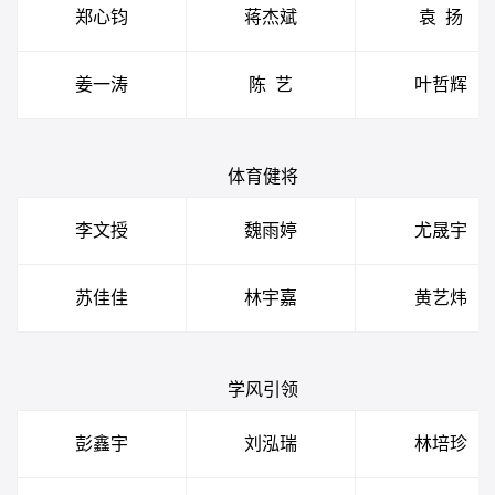
郑心钧
蒋杰斌
袁
扬
姜一涛
陈
艺
叶哲辉
体育健将
李文授
魏雨婷
尤晟宇
苏佳佳
林宇嘉
黄艺炜
学风引领
彭鑫宇
刘泓瑞
林培珍