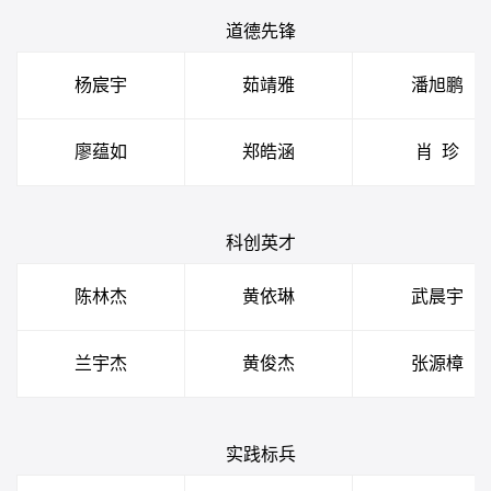
道德先锋
杨宸宇
茹靖雅
潘旭鹏
廖蕴如
郑皓涵
肖
珍
科创英才
陈林杰
黄依琳
武晨宇
兰宇杰
黄俊杰
张源樟
实践标兵