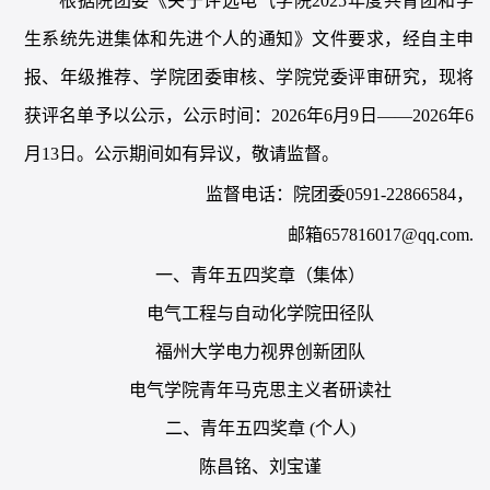
根据院团委《关于评选电气学院
2025年度共青团和学
生系统先进集体和先进个人的通知》文件要求，经自主申
报、年级推荐、学院团委审核、学院党委评审研究，现将
获评名单予以公示，公示时间：202
6
年
6
月
9
日
——202
6
年
6
月
1
3
日。公示期间如有异议，敬请监督。
监督电话：院团委
0591-22866584，
邮箱
657816017@qq.com.
一、青年五四奖章（集体）
电气工程与自动化学院田径队
福州大学电力视界创新团队
电气学院青年马克思主义者研读社
二、青年五四奖章
(个人)
陈昌铭、刘宝谨