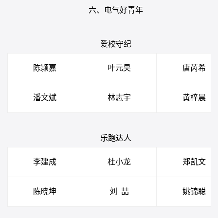
六、
电气好青年
爱校守纪
陈颢嘉
叶元昊
唐芮希
潘文斌
林志宇
黄梓晨
乐跑达人
李建成
杜小龙
郑凯文
陈晓坤
刘
喆
姚锦聪