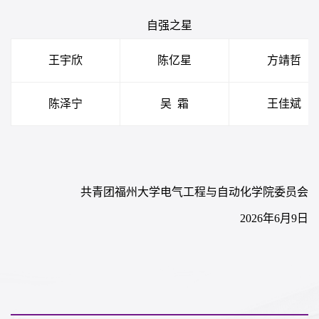
自强之星
王宇欣
陈亿星
方靖哲
陈泽宁
吴
霜
王佳斌
共青团福州大学电气工程与自动化学院委员会
202
6
年
6
月
9
日