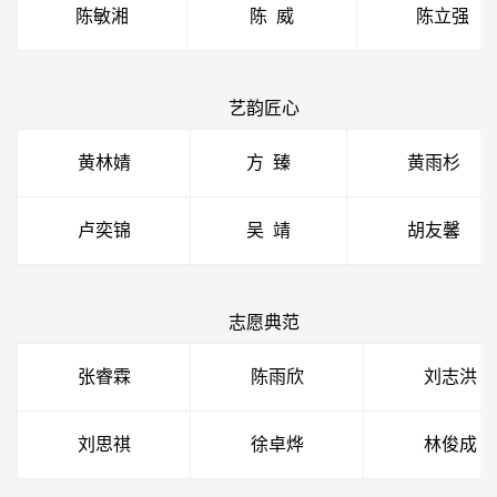
陈敏湘
陈
威
陈立强
艺韵匠心
黄林婧
方
臻
黄雨杉
卢奕锦
吴
靖
胡友馨
志愿典范
张睿霖
陈雨欣
刘志洪
刘思祺
徐卓烨
林俊成